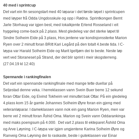
40 med i sprintcup
Det vart ein fin sesongstart med 40 løparar i det første løpet i sprintcupen
med løyper frå Odda Ungdosskule og opp i Rødna. Sprintkongen Bernt
Jarle Storhaug var igjen best, med lokalkjente Erlend Rosseland i eit
hyggeleg come-back på 2.plass. Mest gledeleg var det sterke løpet til
Sindre Solheim Eide på 3.plass, Hos jentene var kondisjonssterke Marion
Ryen over 2 minutt foran BRitt Kari Legård på den totalt 4.beste tida. I C-
løypa var Harald Solheim Eide og Marit Igeltjørn dei to beste. Neste løp
vert ved Storaneset på Strand, der det blir sprint i meir skogsterreng.
(27.04.19 kl 12:40)
Spennande i rankingfinalen
Det vart ein spennande rankingfinale med mange tette duellar på
Seljestad denne veka. I herreklassen vann Svein Buer berre 12 sekund
foran Ottar Eide, og Eivind Tokheim vel minuttet bak Ottar. På ein gledeleg
4.plass kom 15 år gamle Johannes Solheim Øyre foran ein gjeng med
veteranløparar. I dameklassen vann nok ein gang Marion Ryen, men var
berre vel 2 minutt foran Åshid Oma. Marion og Svein vann Oddarankinga
med maks poengsum på 4.000. Det vart 2.plass til ekteparet Åshild Oma
og Arve Løyning. I C-løypa var igjen ungjentene Karina Solheim Øyre og
Ranveig Oma Løyning dei to raskaste, beste i guteklassen var Einar