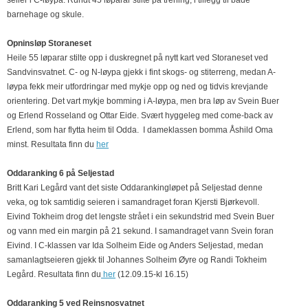
seiier i C-løypa. Rundt 45 løparar stilte på trening, i tillegg til både
barnehage og skule.
Opninsløp Storaneset
Heile 55 løparar stilte opp i duskregnet på nytt kart ved Storaneset ved
Sandvinsvatnet. C- og N-løypa gjekk i fint skogs- og stiterreng, medan A-
løypa fekk meir utfordringar med mykje opp og ned og tidvis krevjande
orientering. Det vart mykje bomming i A-løypa, men bra løp av Svein Buer
og Erlend Rosseland og Ottar Eide. Svært hyggeleg med come-back av
Erlend, som har flytta heim til Odda. I dameklassen bomma Åshild Oma
minst. Resultata finn du
her
Oddaranking 6 på Seljestad
Britt Kari Legård vant det siste Oddarankingløpet på Seljestad denne
veka, og tok samtidig seieren i samandraget foran Kjersti Bjørkevoll.
Eivind Tokheim drog det lengste strået i ein sekundstrid med Svein Buer
og vann med ein margin på 21 sekund. I samandraget vann Svein foran
Eivind. I C-klassen var Ida Solheim Eide og Anders Seljestad, medan
samanlagtseieren gjekk til Johannes Solheim Øyre og Randi Tokheim
Legård. Resultata finn du
her
(12.09.15-kl 16.15)
Oddaranking 5 ved Reinsnosvatnet