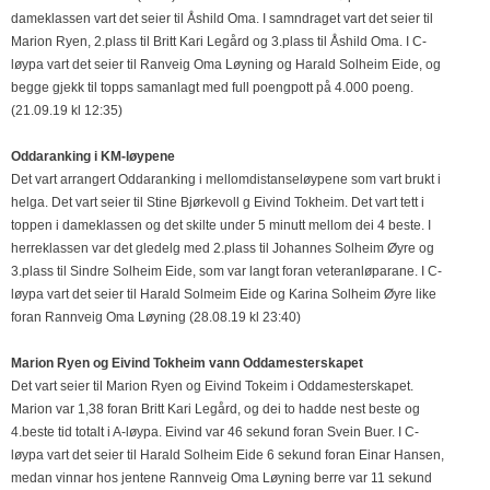
dameklassen vart det seier til Åshild Oma. I samndraget vart det seier til
Marion Ryen, 2.plass til Britt Kari Legård og 3.plass til Åshild Oma. I C-
løypa vart det seier til Ranveig Oma Løyning og Harald Solheim Eide, og
begge gjekk til topps samanlagt med full poengpott på 4.000 poeng.
(21.09.19 kl 12:35)
Oddaranking i KM-løypene
Det vart arrangert Oddaranking i mellomdistanseløypene som vart brukt i
helga. Det vart seier til Stine Bjørkevoll g Eivind Tokheim. Det vart tett i
toppen i dameklassen og det skilte under 5 minutt mellom dei 4 beste. I
herreklassen var det gledelg med 2.plass til Johannes Solheim Øyre og
3.plass til Sindre Solheim Eide, som var langt foran veteranløparane. I C-
løypa vart det seier til Harald Solmeim Eide og Karina Solheim Øyre like
foran Rannveig Oma Løyning (28.08.19 kl 23:40)
Marion Ryen og Eivind Tokheim vann Oddamesterskapet
Det vart seier til Marion Ryen og Eivind Tokeim i Oddamesterskapet.
Marion var 1,38 foran Britt Kari Legård, og dei to hadde nest beste og
4.beste tid totalt i A-løypa. Eivind var 46 sekund foran Svein Buer. I C-
løypa vart det seier til Harald Solheim Eide 6 sekund foran Einar Hansen,
medan vinnar hos jentene Rannveig Oma Løyning berre var 11 sekund