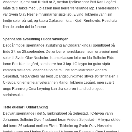
Andersen. Kjersti vart til slutt nr 2, medan fjorårsvinnar Britt Kari Legård
måte ta til takke med 3.plassen med berre tre tellande løp. I herreklassen
var Svein Olav Nesheim vinnar før siste løp. Eivind Tokheim vann sin
tredje seier på rad, og kapra 2.plassen foran Kjetil Rønhovde. Resultata
finn de under dei to fanene.
Spennande avslutning i Oddarankingen
Det går mot ei spennande avslutning av Oddarankinga i sprintløpet på
Eide 27. og 28.september. Det er berre herreklassen som er avgjort med
seier til Svein Olav Nesheim. I dameklassen leiar no Ida Solheim Eide
foran Britt Kari Legård, som berre har 3 løp. I C-løypa for gutar stpår
kampen melleom Johannes Solheim Eide som leiar foran Anders
Seljestad, med Anders har best utgangspunkt med strykeløp før finalen. I
C-løypa for jenter leiar veterannen Randi Tokheim Legård, men svært
unge Rannveig Oma Løyning kan dra seieren i land ed eit godt
sprintresultat.
Tette duellar i Oddaranking
Det vart spennande i det 5. rankingløpet på Seljestad. I C-løypa vann
Johannes Solheim Øyre 4 sekund foran Anders Seljestad- I A-løypa skilde
det berre 26 sekund mellom Eivind Tokheim og Svein Olav Nesheim. I