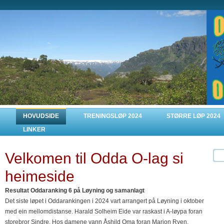
HOVUDSIDE
TRENINGSLØP 2024
STØRRE LØP 2024
LINKER
Velkomen til Odda O-lag si
heimeside
Resultat Oddaranking 6 på Løyning og samanlagt
Det siste løpet i Oddarankingen i 2024 vart arrangert på Løyning i oktober
med ein mellomdistanse. Harald Solheim Eide var raskast i A-løypa foran
storebror Sindre. Hos damene vann Åshild Oma foran Marion Ryen.