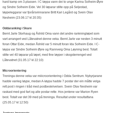
hard kamp om 3.plassen. I C-løypa vann dei to unge Karina Solheim Øyre
og Sindre Solheim Eide. Vel 30 løparar stilte opp på Seljestad,
løypeleggarar var fjorårsvinnarane Britt Kari Legård og Svein Olav
Nesheim (23.06.17 kl 20:35)
Oddaranking i Skare
Bernt Jarle Storhaug og Åshild Oma vann det andre rankningløpet som
vart arrangert ved Låtevatnet denne veka. Bernt Jarle var nesten 3 minutt
foran Ottar Eide, medan Åshild var 5 minutt foran Ida Solheim Eide. I C-
løypa var Sindre Solheim Øyre og Rannveig Oma Løyning best. Totalt
stilte vel 40 løparar på løpet, med fine løyper i skogsterrenget ved
Låtevatnet (31.05.17 kl 22:10)
Microorientering
Treninga denne veka var miiicroorientering i Odda Sentrum. Nybyrjarane
hadde vanleg løype, medan A-løypa hadde 7 postar der ein måtte velga
rett post i ringen i tråd med postbeskrivelsen. Svein Olav Nesheim var
raskast med god fart og alle postar rette. Hos jentene var Marion Ryen
best. Totalt var det 39 med på treninga. Resultat under resultatfana
(25.05.17 kl 12:50)