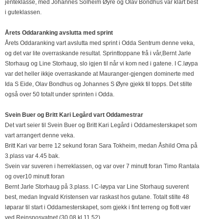
jenteklasse, med Johannes Solheim Øyre og Olav Bondhus var klart best
i guteklassen.
Årets Oddaranking avslutta med sprint
Årets Oddaranking vart avslutta med sprint i Odda Sentrum denne veka,
og det var lite overraskande resultat. Sprinttoppane frå i vår,Bernt Jarle
Storhaug og Line Storhaug, slo igjen til når vi kom ned i gatene. I C.løypa
var det heller ikkje overraskande at Mauranger-gjengen dominerte med
Ida S Eide, Olav Bondhus og Johannes S Øyre gjekk til topps. Det stilte
også over 50 totalt under sprinten i Odda.
Svein Buer og Britt Kari Legård vart Oddamestrar
Det vart seier til Svein Buer og Britt Kari Legård i Oddamesterskapet som
vart arrangert denne veka.
Britt Kari var berre 12 sekund foran Sara Tokheim, medan Åshild Oma på
3.plass var 4.45 bak.
Svein var suveren i herreklassen, og var over 7 minutt foran Timo Rantala
og over10 minutt foran
Bernt Jarle Storhaug på 3.plass. I C-løypa var Line Storhaug suverent
best, medan Ingvald Kristensen var raskast hos gutane. Totalt stilte 48
løparar til start i Oddamesterskapet, som gjekk i fint terreng og flott vær
ved Reinsnosvatnet (30.08 kl 11.52)