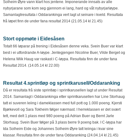
Solheim Øyre vann klart hos jentene. Imponerande innsats av alle
nybyrjarane som kom seg gjennom ei lang, hard og våt nybyrjarløype.
Samanlagtresultata i Oddarankinga vert lagt ut seinare i kveld. Resultata
frå løpet finn de under fana resultat 2014 (21.05.14 kl 21.45)
Stort oppmøte i Eidesåsen
Totalt 66 løparar på trening i Eidesåsen denne veka. Svein Buer var klart
best i ei utfordrande A-løype. Jentegjengen Nicoline Buer, Vilde Berget og
Helena Wiik Haug var raskast i C-løypa. Resultata finn de under fana
Resultat 2014. (14.05.14 kl 22.00)
Resultat 4.sprintløp og sprintkarusell/Oddaranking
Då er resultata frå siste sprintløp i sprintkarusellen lagt ut under Resultat
2014. Samanlagt i Oddarankinga etter sprintkarusellen har Line Storhaug
tatt ei suveren leiing i dameklassen med full pott og 1.000 poeng. Kjersti
Bjørkevoll og Sara Tokheim følger nærmast. I herreklassen er det svært
tett, med delt 1.plass med 980 poeng på Adrian Buer og Bernt Jarle
Storhaug. Svein Buer følger på 3.plass berre 9 poeng bak. I C-løypa har
Ida Solheim Eide og Johannes Solheim Øyre tatt leiinga i kvar sine
klassar. Resultata finn de under fana Oddaranking (24.04.14 kl 21.45)