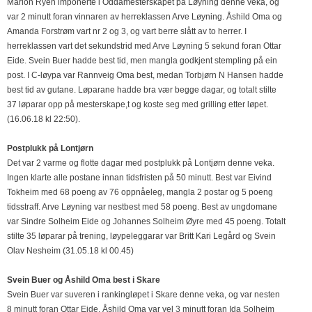
Marion Ryen imponerte i Oddamesterskapet på Løyning denne veka, og
var 2 minutt foran vinnaren av herreklassen Arve Løyning. Åshild Oma og
Amanda Forstrøm vart nr 2 og 3, og vart berre slått av to herrer. I
herreklassen vart det sekundstrid med Arve Løyning 5 sekund foran Ottar
Eide. Svein Buer hadde best tid, men mangla godkjent stempling på ein
post. I C-løypa var Rannveig Oma best, medan Torbjørn N Hansen hadde
best tid av gutane. Løparane hadde bra vær begge dagar, og totalt stilte
37 løparar opp på mesterskape,t og koste seg med grilling etter løpet.
(16.06.18 kl 22:50).
Postplukk på Lontjørn
Det var 2 varme og flotte dagar med postplukk på Lontjørn denne veka.
Ingen klarte alle postane innan tidsfristen på 50 minutt. Best var Eivind
Tokheim med 68 poeng av 76 oppnåeleg, mangla 2 postar og 5 poeng
tidsstraff. Arve Løyning var nestbest med 58 poeng. Best av ungdomane
var Sindre Solheim Eide og Johannes Solheim Øyre med 45 poeng. Totalt
stilte 35 løparar på trening, løypeleggarar var Britt Kari Legård og Svein
Olav Nesheim (31.05.18 kl 00.45)
Svein Buer og Åshild Oma best i Skare
Svein Buer var suveren i rankingløpet i Skare denne veka, og var nesten
8 minutt foran Ottar Eide. Åshild Oma var vel 3 minutt foran Ida Solheim