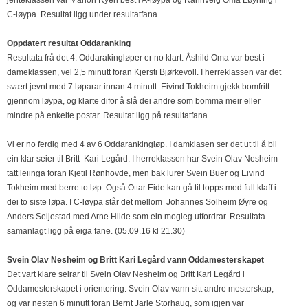
jenteklassen var Marion Ryen best i A-løypa og Rannveig Oma Løyning i
C-løypa. Resultat ligg under resultatfana
Oppdatert resultat Oddaranking
Resultata frå det 4. Oddarakingløper er no klart. Åshild Oma var best i
dameklassen, vel 2,5 minutt foran Kjersti Bjørkevoll. I herreklassen var det
svært jevnt med 7 løparar innan 4 minutt. Eivind Tokheim gjekk bomfritt
gjennom løypa, og klarte difor å slå dei andre som bomma meir eller
mindre på enkelte postar. Resultat ligg på resultatfana.
Vi er no ferdig med 4 av 6 Oddarankingløp. I damklasen ser det ut til å bli
ein klar seier til Britt Kari Legård. I herreklassen har Svein Olav Nesheim
tatt leiinga foran Kjetil Rønhovde, men bak lurer Svein Buer og Eivind
Tokheim med berre to løp. Også Ottar Eide kan gå til topps med full klaff i
dei to siste løpa. I C-løypa står det mellom Johannes Solheim Øyre og
Anders Seljestad med Arne Hilde som ein mogleg utfordrar. Resultata
samanlagt ligg på eiga fane. (05.09.16 kl 21.30)
Svein Olav Nesheim og Britt Kari Legård vann Oddamesterskapet
Det vart klare seirar til Svein Olav Nesheim og Britt Kari Legård i
Oddamesterskapet i orientering. Svein Olav vann sitt andre mesterskap,
og var nesten 6 minutt foran Bernt Jarle Storhaug, som igjen var