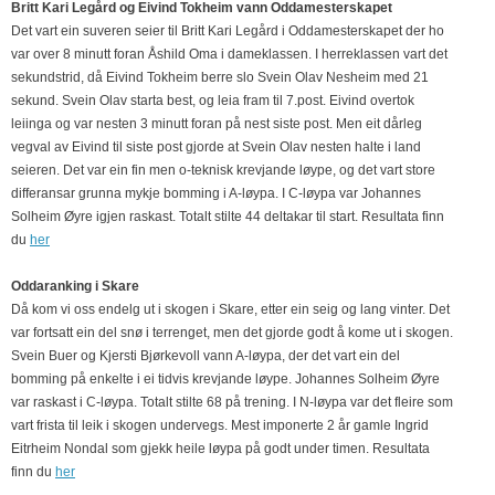
Britt Kari Legård og Eivind Tokheim vann Oddamesterskapet
Det vart ein suveren seier til Britt Kari Legård i Oddamesterskapet der ho
var over 8 minutt foran Åshild Oma i dameklassen. I herreklassen vart det
sekundstrid, då Eivind Tokheim berre slo Svein Olav Nesheim med 21
sekund. Svein Olav starta best, og leia fram til 7.post. Eivind overtok
leiinga og var nesten 3 minutt foran på nest siste post. Men eit dårleg
vegval av Eivind til siste post gjorde at Svein Olav nesten halte i land
seieren. Det var ein fin men o-teknisk krevjande løype, og det vart store
differansar grunna mykje bomming i A-løypa. I C-løypa var Johannes
Solheim Øyre igjen raskast. Totalt stilte 44 deltakar til start. Resultata finn
du
her
Oddaranking i Skare
Då kom vi oss endelg ut i skogen i Skare, etter ein seig og lang vinter. Det
var fortsatt ein del snø i terrenget, men det gjorde godt å kome ut i skogen.
Svein Buer og Kjersti Bjørkevoll vann A-løypa, der det vart ein del
bomming på enkelte i ei tidvis krevjande løype. Johannes Solheim Øyre
var raskast i C-løypa. Totalt stilte 68 på trening. I N-løypa var det fleire som
vart frista til leik i skogen undervegs. Mest imponerte 2 år gamle Ingrid
Eitrheim Nondal som gjekk heile løypa på godt under timen. Resultata
finn du
her