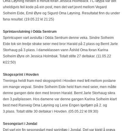
Oma Løyning nesten 8 minutt foran Jessica Holmback. I C-løypa var det
uheldigvis feil kode på ein post, men det vart jevnt mellom Vegard
Solheim Eide, Emil Øyre og Sigurd Oma Løyning. Resultatat finn du under
fana resultat. (19.05.22 kl 21:25)
Sprintavslutning i Odda Sentrum
Sprintcupen vart avslutta i Odda Sentrum denne veka. Sindre Solheim
Eide tok sin tredje strake seier med bror Harald på 2.plass og Bernt Jarle
Storhaug på 3.plass. I dameklassen vann Åshild Oma foran Karina
Solheim Øyre oh Jessica Holmbak. Totalt stilte 27 deltakar. (11.05.22
kl22:50)
Skogssprint i Hovden
Treninga heldt fram med skogssprint i Hovden med tett mellom postane
om mange vegval. Sindre Solheim Eide held fram med seier, men måtte
denne gangen dele den med broren Harald. Bernt Jarle Storhaug sikra
den 3.pallplassen. Hos damene var denne gangen Karina Solheim klart
best med Ranveig Oma Løyning og Lene Engen Igeltjørn på 2. og
3.plass. Totalt stilte 30 deltakar i Hovden. (05.05.22 kl 09:30)
Sesongstart i Jondal
Det vart ein fin sesongstart med sprintløp i Jondal. Det var kjekt å prøva