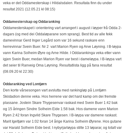
veka er det Oddamesterskap i Hildalsdalen. Resultata finn du under
resultat 2021 (12.05.21 kl 08:15)
Oddamesterskap og Oddaranking
Oddamesterskapet i orientering vart arrangert i august i løyper frå Odda 2-
dagars (og med dei Oddaløparane som sprang). Best tid av alle fekk
damevinnar Gerd Inger Legård som var 16 sekund raskare enn
herrevinnar Svein Buer. Nr 2 vart Marion Ryen og Arve Løyning. I B-løypa
vann Karina Solheim Øyre og Arne Hilde. I Oddarankinga veka etter vann
igjen Svein Buer, medan Marion Ryen var best i dameløypa. I B-løypa vart
det seier til Ranveig Oma Løyning. Resultatlista ligg på fana resultat
(08.09.20 kl 22:30)
Oddaranking ved Lontjørn
Den korte vårsesongen vart avslutta med rankingløp på Lontjørn
Skistadion denne veka. Hos herrene var det hard kamp om dei fremste
plassane. Jostein Skare Thygesenvar raskast med Svein Buer 1:42 bak
og 15 åringen Sindre Solheim Eide 1:58 bak. Hos damene vann Marion
Ryen 2:42 foran Ingvild Skare Thygesen. I B-løypa var damene raskast.
Marit Igeltjørn var 1:02 foran 14 årige Karina Solheim Øyrene. Hos gutane
var Harald Solheim Eide best. I nybyrjarløypa stilte 13 løparar, og totalt var