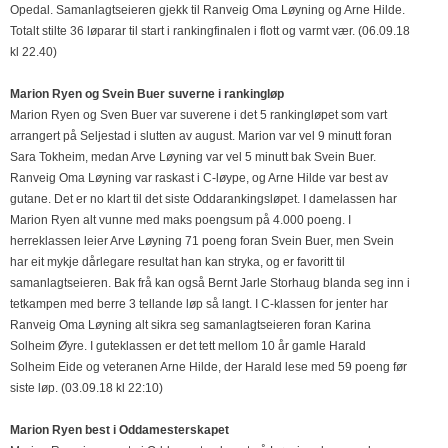
Opedal. Samanlagtseieren gjekk til Ranveig Oma Løyning og Arne Hilde.
Totalt stilte 36 løparar til start i rankingfinalen i flott og varmt vær. (06.09.18
kl 22.40)
Marion Ryen og Svein Buer suverne i rankingløp
Marion Ryen og Sven Buer var suverene i det 5 rankingløpet som vart
arrangert på Seljestad i slutten av august. Marion var vel 9 minutt foran
Sara Tokheim, medan Arve Løyning var vel 5 minutt bak Svein Buer.
Ranveig Oma Løyning var raskast i C-løype, og Arne Hilde var best av
gutane. Det er no klart til det siste Oddarankingsløpet. I damelassen har
Marion Ryen alt vunne med maks poengsum på 4.000 poeng. I
herreklassen leier Arve Løyning 71 poeng foran Svein Buer, men Svein
har eit mykje dårlegare resultat han kan stryka, og er favoritt til
samanlagtseieren. Bak frå kan også Bernt Jarle Storhaug blanda seg inn i
tetkampen med berre 3 tellande løp så langt. I C-klassen for jenter har
Ranveig Oma Løyning alt sikra seg samanlagtseieren foran Karina
Solheim Øyre. I guteklassen er det tett mellom 10 år gamle Harald
Solheim Eide og veteranen Arne Hilde, der Harald lese med 59 poeng før
siste løp. (03.09.18 kl 22:10)
Marion Ryen best i Oddamesterskapet