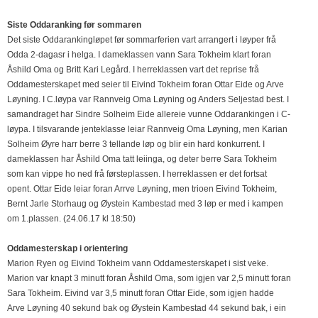
Siste Oddaranking før sommaren
Det siste Oddarankingløpet før sommarferien vart arrangert i løyper frå
Odda 2-dagasr i helga. I dameklassen vann Sara Tokheim klart foran
Åshild Oma og Britt Kari Legård. I herreklassen vart det reprise frå
Oddamesterskapet med seier til Eivind Tokheim foran Ottar Eide og Arve
Løyning. I C.løypa var Rannveig Oma Løyning og Anders Seljestad best. I
samandraget har Sindre Solheim Eide allereie vunne Oddarankingen i C-
løypa. I tilsvarande jenteklasse leiar Rannveig Oma Løyning, men Karian
Solheim Øyre harr berre 3 tellande løp og blir ein hard konkurrent. I
dameklassen har Åshild Oma tatt leiinga, og deter berre Sara Tokheim
som kan vippe ho ned frå førsteplassen. I herreklassen er det fortsat
opent. Ottar Eide leiar foran Arrve Løyning, men trioen Eivind Tokheim,
Bernt Jarle Storhaug og Øystein Kambestad med 3 løp er med i kampen
om 1.plassen. (24.06.17 kl 18:50)
Oddamesterskap i orientering
Marion Ryen og Eivind Tokheim vann Oddamesterskapet i sist veke.
Marion var knapt 3 minutt foran Åshild Oma, som igjen var 2,5 minutt foran
Sara Tokheim. Eivind var 3,5 minutt foran Ottar Eide, som igjen hadde
Arve Løyning 40 sekund bak og Øystein Kambestad 44 sekund bak, i ein