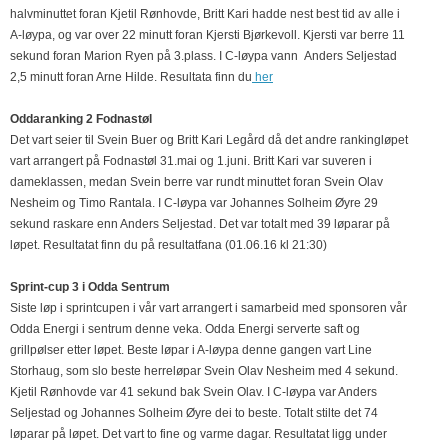
halvminuttet foran Kjetil Rønhovde, Britt Kari hadde nest best tid av alle i
A-løypa, og var over 22 minutt foran Kjersti Bjørkevoll. Kjersti var berre 11
sekund foran Marion Ryen på 3.plass. I C-løypa vann Anders Seljestad
2,5 minutt foran Arne Hilde. Resultata finn du
her
Oddaranking 2 Fodnastøl
Det vart seier til Svein Buer og Britt Kari Legård då det andre rankingløpet
vart arrangert på Fodnastøl 31.mai og 1.juni. Britt Kari var suveren i
dameklassen, medan Svein berre var rundt minuttet foran Svein Olav
Nesheim og Timo Rantala. I C-løypa var Johannes Solheim Øyre 29
sekund raskare enn Anders Seljestad. Det var totalt med 39 løparar på
løpet. Resultatat finn du på resultatfana (01.06.16 kl 21:30)
Sprint-cup 3 i Odda Sentrum
Siste løp i sprintcupen i vår vart arrangert i samarbeid med sponsoren vår
Odda Energi i sentrum denne veka. Odda Energi serverte saft og
grillpølser etter løpet. Beste løpar i A-løypa denne gangen vart Line
Storhaug, som slo beste herreløpar Svein Olav Nesheim med 4 sekund.
Kjetil Rønhovde var 41 sekund bak Svein Olav. I C-løypa var Anders
Seljestad og Johannes Solheim Øyre dei to beste. Totalt stilte det 74
løparar på løpet. Det vart to fine og varme dagar. Resultatat ligg under