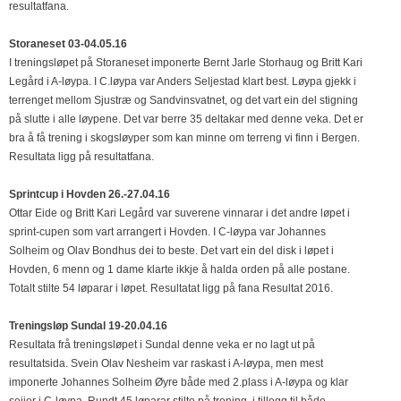
resultatfana.
Storaneset 03-04.05.16
I treningsløpet på Storaneset imponerte Bernt Jarle Storhaug og Britt Kari
Legård i A-løypa. I C.løypa var Anders Seljestad klart best. Løypa gjekk i
terrenget mellom Sjustræ og Sandvinsvatnet, og det vart ein del stigning
på slutte i alle løypene. Det var berre 35 deltakar med denne veka. Det er
bra å få trening i skogsløyper som kan minne om terreng vi finn i Bergen.
Resultata ligg på resultatfana.
Sprintcup i Hovden 26.-27.04.16
Ottar Eide og Britt Kari Legård var suverene vinnarar i det andre løpet i
sprint-cupen som vart arrangert i Hovden. I C-løypa var Johannes
Solheim og Olav Bondhus dei to beste. Det vart ein del disk i løpet i
Hovden, 6 menn og 1 dame klarte ikkje å halda orden på alle postane.
Totalt stilte 54 løparar i løpet. Resultatat ligg på fana Resultat 2016.
Treningsløp Sundal 19-20.04.16
Resultata frå treningsløpet i Sundal denne veka er no lagt ut på
resultatsida. Svein Olav Nesheim var raskast i A-løypa, men mest
imponerte Johannes Solheim Øyre både med 2.plass i A-løypa og klar