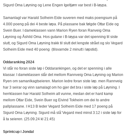
Sigurd Oma Løyning og Lene Engen Igeltjørn var best i B-løypa.
Samanlagt var Harald Solheim Eide suveren med maks poengsum på
4.000 poeng på dei 4 beste løpa. På plassane bak følgde Ottar Eide og
Svein Buer. I dameklassen vann Marion Ryen foran Ranveig Oma
Løyning og Åshild Oma. Hos gutane i B-løypa var det spenning til siste
slutt, og Sigurd Oma Løyning trakk til slutt det lengste strået og slo Vegard
Solheim Eide med 40 poeng (tilsvarnde 2 minutt i løpstid).
Oddaranking 2024
Vi står no foran siste løp i Oddarankingen, og det er spenning i alle
klassar. I dameklassen står det mellom Rannveig Oma Løyning og Marion
Ryen om samanlkagtseieren. Marion ledre foran siste løp. men Rannveig
har 3 seirar og vinn samalagt om ho gjer det bra i siste løp på Løyning. I
herrklassen har Harald Solheim alt vunne, medan det er hard kamp
mellom Ottar Eide, Svein Buer og Eivind Tokheim om dei to andre
pallplassane. I H13 B leder Vegard Solheim Eide med 17 poeng på
Sigurd Oma Løyning. Sigurd må slå¨Vegard med minst 3:12 i siste løp for
å ta seieren. (25.09.24 kl 21:45)
Sprintcup i Jondal