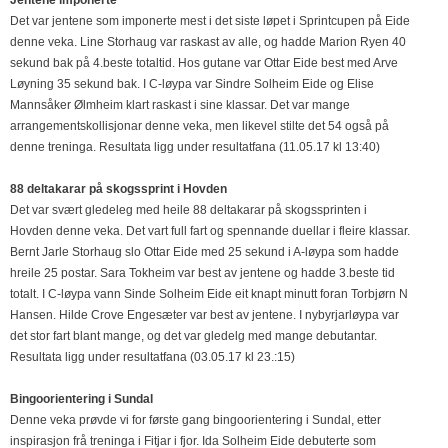
Jentene imponerte
Det var jentene som imponerte mest i det siste løpet i Sprintcupen på Eide
denne veka. Line Storhaug var raskast av alle, og hadde Marion Ryen 40
sekund bak på 4.beste totaltid. Hos gutane var Ottar Eide best med Arve
Løyning 35 sekund bak. I C-løypa var Sindre Solheim Eide og Elise
Mannsåker Ølmheim klart raskast i sine klassar. Det var mange
arrangementskollisjonar denne veka, men likevel stilte det 54 også på
denne treninga. Resultata ligg under resultatfana (11.05.17 kl 13:40)
88 deltakarar på skogssprint i Hovden
Det var svært gledeleg med heile 88 deltakarar på skogssprinten i
Hovden denne veka. Det vart full fart og spennande duellar i fleire klassar.
Bernt Jarle Storhaug slo Ottar Eide med 25 sekund i A-løypa som hadde
hreile 25 postar. Sara Tokheim var best av jentene og hadde 3.beste tid
totalt. I C-løypa vann Sinde Solheim Eide eit knapt minutt foran Torbjørn N
Hansen. Hilde Crove Engesæter var best av jentene. I nybyrjarløypa var
det stor fart blant mange, og det var gledelg med mange debutantar.
Resultata ligg under resultatfana (03.05.17 kl 23.:15)
Bingoorientering i Sundal
Denne veka prøvde vi for første gang bingoorientering i Sundal, etter
inspirasjon frå treninga i Fitjar i fjor. Ida Solheim Eide debuterte som