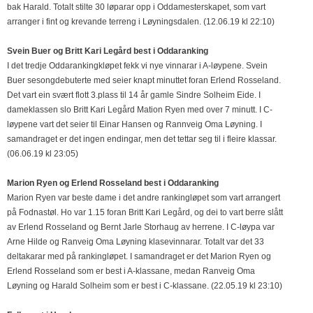
bak Harald. Totalt stilte 30 løparar opp i Oddamesterskapet, som vart
arranger i fint og krevande terreng i Løyningsdalen. (12.06.19 kl 22:10)
Svein Buer og Britt Kari Legård best i Oddaranking
I det tredje Oddarankingkløpet fekk vi nye vinnarar i A-løypene. Svein
Buer sesongdebuterte med seier knapt minuttet foran Erlend Rosseland.
Det vart ein svært flott 3.plass til 14 år gamle Sindre Solheim Eide. I
dameklassen slo Britt Kari Legård Mation Ryen med over 7 minutt. I C-
løypene vart det seier til Einar Hansen og Rannveig Oma Løyning. I
samandraget er det ingen endingar, men det tettar seg til i fleire klassar.
(06.06.19 kl 23:05)
Marion Ryen og Erlend Rosseland best i Oddaranking
Marion Ryen var beste dame i det andre rankingløpet som vart arrangert
på Fodnastøl. Ho var 1.15 foran Britt Kari Legård, og dei to vart berre slått
av Erlend Rosseland og Bernt Jarle Storhaug av herrene. I C-løypa var
Arne Hilde og Ranveig Oma Løyning klasevinnarar. Totalt var det 33
deltakarar med på rankingløpet. I samandraget er det Marion Ryen og
Erlend Rosseland som er best i A-klassane, medan Ranveig Oma
Løyning og Harald Solheim som er best i C-klassane. (22.05.19 kl 23:10)