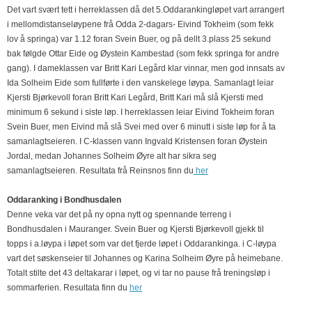
Det vart svært tett i herreklassen då det 5.Oddarankingløpet vart arrangert
i mellomdistanseløypene frå Odda 2-dagars- Eivind Tokheim (som fekk
lov å springa) var 1.12 foran Svein Buer, og på dellt 3.plass 25 sekund
bak følgde Ottar Eide og Øystein Kambestad (som fekk springa for andre
gang). I dameklassen var Britt Kari Legård klar vinnar, men god innsats av
Ida Solheim Eide som fullførte i den vanskelege løypa. Samanlagt leiar
Kjersti Bjørkevoll foran Britt Kari Legård, Britt Kari må slå Kjersti med
minimum 6 sekund i siste løp. I herreklassen leiar Eivind Tokheim foran
Svein Buer, men Eivind må slå Svei med over 6 minutt i siste løp for å ta
samanlagtseieren. I C-klassen vann Ingvald Kristensen foran Øystein
Jordal, medan Johannes Solheim Øyre alt har sikra seg
samanlagtseieren. Resultata frå Reinsnos finn du
her
Oddaranking i Bondhusdalen
Denne veka var det på ny opna nytt og spennande terreng i
Bondhusdalen i Mauranger. Svein Buer og Kjersti Bjørkevoll gjekk til
topps i a.løypa i løpet som var det fjerde løpet i Oddarankinga. i C-løypa
vart det søskenseier til Johannes og Karina Solheim Øyre på heimebane.
Totalt stilte det 43 deltakarar i løpet, og vi tar no pause frå treningsløp i
sommarferien. Resultata finn du
her