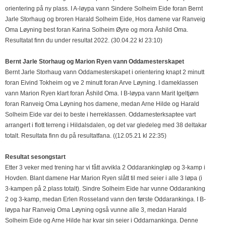
orientering på ny plass. I A-løypa vann Sindere Solheim Eide foran Bernt
Jarle Storhaug og broren Harald Solheim Eide, Hos damene var Ranveig
Oma Løyning best foran Karina Solheim Øyre og mora Åshild Oma.
Resultatat finn du under resultat 2022. (30.04.22 kl 23:10)
Bernt Jarle Storhaug og Marion Ryen vann Oddamesterskapet
Bernt Jarle Storhaug vann Oddamesterskapet i orientering knapt 2 minutt
foran Eivind Tokheim og ve 2 minutt foran Arve Løyning. I dameklassen
vann Marion Ryen klart foran Åshild Oma. I B-løypa vann Marit Igeltjørn
foran Ranveig Oma Løyning hos damene, medan Arne Hilde og Harald
Solheim Eide var dei to beste i herreklassen. Oddamesterksaptee vart
arrangert i flott terreng i Hildalsdalen, og det var gledeleg med 38 deltakar
totalt. Resultata finn du på resultatfana. ((12.05.21 kl 22:35)
Resultat sesongstart
Etter 3 veker med trening har vi fått avvikla 2 Oddarankingløp og 3-kamp i
Hovden. Blant damene Har Marion Ryen slått til med seier i alle 3 løpa (i
3-kampen på 2.plass totalt). Sindre Solheim Eide har vunne Oddaranking
2 og 3-kamp, medan Erlen Rosseland vann den første Oddarankinga. I B-
løypa har Ranveig Oma Løyning også vunne alle 3, medan Harald
Solheim Eide og Arne Hilde har kvar sin seier i Oddarnankinga. Denne