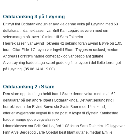
Oddaranking 3 på Løyning
Eit nytt fint Oddarankingløp er avvikla denne veka på Løyning med 63
deltakarar. I dameklassen var Britt Kari Legård suveren med ein
seiersmargin på over 10 minutt til Sara Tokheim.
I herreklassen var Eivind Tokheim 42 sekund foran Eivind Børve og 1.05
foran Ottar Eide. I C-løypa var Ingvild Skare Thygesen raskast, medan
Andreas Forstrøm hadde comeback og var best blant gutane.
Arve Løyning hadde laga svært gode og fine løyper i det flotte terrenget
på Løyning. (05.06.14 kl 19.00)
Oddaranking 2 i Skare
Den store oppslutninga heldt fram i Skare denne veka, med totalt 62
deltakarar på det andre løpet i Oddarankinga. Det vart sekundstrid i
herreklassen der Eivind Børve slo Svein Buer med 14 sekund,
etter eit avgjerande vegval til siste post. A.løypa til Øystein Kambestad
hadde mange gode vegvalsstrekk.
I dameklassen var Britt Kari Legård 1.08 foran Sara Tokheim. I C-løypavar
Finn Arve Berget og Jarle Opedal best blant gutane, medan Emilie