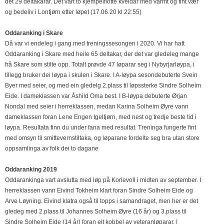
det 29 deltakarar. Det vart to kjempelflotte kveldar med varmt og fint vær
og bedeliv i Lontjørn etter løpet (17.06.20 kl 22:55)
Oddaranking i Skare
Då var vi endeleg i gang med treningssesongen i 2020. Vi har hatt
Oddaranking i Skare med heile 65 deltakar, der det var gledeleg mange
frå Skare som stilte opp. Totalt prøvde 47 løparar seg i Nybyrjarløypa, i
tillegg bruker dei løypa i skulen i Skare. I A-løypa sesondebuterte Svein
Byer med seier, og med ein gledelg 2.plass til løpssterke Sindre Solheim
Eide. I dameklassen var Åshild Oma best. I B-løypa debuterte Ørjan
Nondal med seier i herreklassen, medan Karina Solheim Øyre vann
dameklassen foran Lene Engen Igeltjørn, med nest og tredje beste tid i
løypa. Resultata finn du under fana med resultat.
Treninga fungerte fint
med omsyn til smittevernstiltaka, og
løparane fordelte seg bra utan store
oppsamlinga av folk dei to dagane
Oddaranking 2019
Oddarankinga vart avslutta med løp på Korlevoll i midten av september. I
herreklassen vann Eivind Tokheim klart foran Sindre Solheim Eide og
Arve Løyning. Eivind klatra også til topps i samandraget, men her er det
gledeg med 2.plass til Johannes Solheim Øyre (16 år) og 3.plass til
Sindre Solheim Eide (14 år) foran eit kobbel av veteranløparar. I