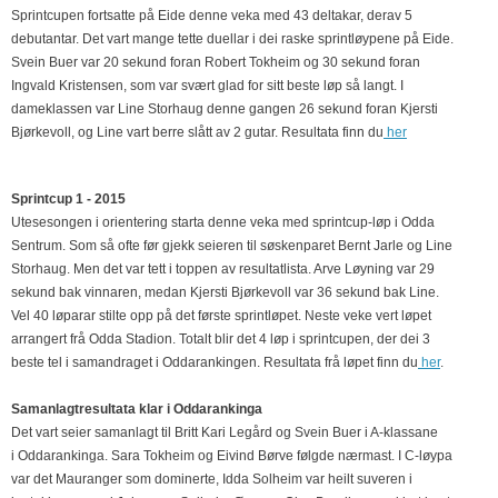
Sprintcupen fortsatte på Eide denne veka med 43 deltakar, derav 5
debutantar. Det vart mange tette duellar i dei raske sprintløypene på Eide.
Svein Buer var 20 sekund foran Robert Tokheim og 30 sekund foran
Ingvald Kristensen, som var svært glad for sitt beste løp så langt. I
dameklassen var Line Storhaug denne gangen 26 sekund foran Kjersti
Bjørkevoll, og Line vart berre slått av 2 gutar. Resultata finn du
her
Sprintcup 1 - 2015
Utesesongen i orientering starta denne veka med sprintcup-løp i Odda
Sentrum. Som så ofte før gjekk seieren til søskenparet Bernt Jarle og Line
Storhaug. Men det var tett i toppen av resultatlista. Arve Løyning var 29
sekund bak vinnaren, medan Kjersti Bjørkevoll var 36 sekund bak Line.
Vel 40 løparar stilte opp på det første sprintløpet. Neste veke vert løpet
arrangert frå Odda Stadion. Totalt blir det 4 løp i sprintcupen, der dei 3
beste tel i samandraget i Oddarankingen. Resultata frå løpet finn du
her
.
Samanlagtresultata klar i Oddarankinga
Det vart seier samanlagt til Britt Kari Legård og Svein Buer i A-klassane
i Oddarankinga. Sara Tokheim og Eivind Børve følgde nærmast. I C-løypa
var det Mauranger som dominerte, Idda Solheim var heilt suveren i