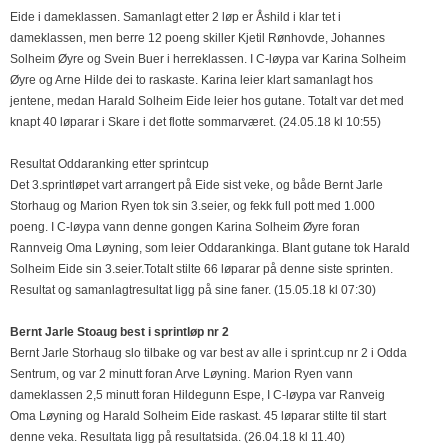
Eide i dameklassen. Samanlagt etter 2 løp er Åshild i klar tet i
dameklassen, men berre 12 poeng skiller Kjetil Rønhovde, Johannes
Solheim Øyre og Svein Buer i herreklassen. I C-løypa var Karina Solheim
Øyre og Arne Hilde dei to raskaste. Karina leier klart samanlagt hos
jentene, medan Harald Solheim Eide leier hos gutane. Totalt var det med
knapt 40 løparar i Skare i det flotte sommarværet. (24.05.18 kl 10:55)
Resultat Oddaranking etter sprintcup
Det 3.sprintløpet vart arrangert på Eide sist veke, og både Bernt Jarle
Storhaug og Marion Ryen tok sin 3.seier, og fekk full pott med 1.000
poeng. I C-løypa vann denne gongen Karina Solheim Øyre foran
Rannveig Oma Løyning, som leier Oddarankinga. Blant gutane tok Harald
Solheim Eide sin 3.seier.Totalt stilte 66 løparar på denne siste sprinten.
Resultat og samanlagtresultat ligg på sine faner. (15.05.18 kl 07:30)
Bernt Jarle Stoaug best i sprintløp nr 2
Bernt Jarle Storhaug slo tilbake og var best av alle i sprint.cup nr 2 i Odda
Sentrum, og var 2 minutt foran Arve Løyning. Marion Ryen vann
dameklassen 2,5 minutt foran Hildegunn Espe, I C-løypa var Ranveig
Oma Løyning og Harald Solheim Eide raskast. 45 løparar stilte til start
denne veka. Resultata ligg på resultatsida. (26.04.18 kl 11.40)