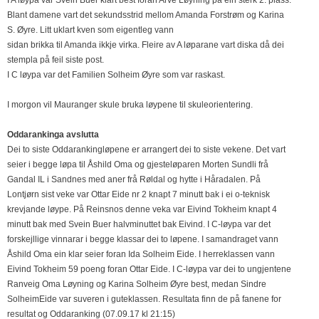
I A løypa var Svein Buer klart best foran Arve Løyning på ein sterk 2. plass.
Blant damene vart det sekundsstrid mellom Amanda Forstrøm og Karina
S. Øyre. Litt uklart kven som eigentleg vann
sidan brikka til Amanda ikkje virka. Fleire av A løparane vart diska då dei
stempla på feil siste post.
I C løypa var det Familien Solheim Øyre som var raskast.
I morgon vil Mauranger skule bruka løypene til skuleorientering.
Oddarankinga avslutta
Dei to siste Oddarankingløpene er arrangert dei to siste vekene. Det vart
seier i begge løpa til Åshild Oma og gjesteløparen Morten Sundli frå
Gandal IL i Sandnes med aner frå Røldal og hytte i Håradalen. På
Lontjørn sist veke var Ottar Eide nr 2 knapt 7 minutt bak i ei o-teknisk
krevjande løype. På Reinsnos denne veka var Eivind Tokheim knapt 4
minutt bak med Svein Buer halvminuttet bak Eivind. I C-løypa var det
forskejllige vinnarar i begge klassar dei to løpene. I samandraget vann
Åshild Oma ein klar seier foran Ida Solheim Eide. I herreklassen vann
Eivind Tokheim 59 poeng foran Ottar Eide. I C-løypa var dei to ungjentene
Ranveig Oma Løyning og Karina Solheim Øyre best, medan Sindre
SolheimEide var suveren i guteklassen. Resultata finn de på fanene for
resultat og Oddaranking (07.09.17 kl 21:15)