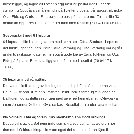
løypeleggar, og lagde eit flott opplegg med 22 postar der 10 hadde
stempling Oppgåva var å stempla på 10 eller 8 postar på raskast tid, noko
Ottar Eide og Christian Flatebø klarte best på heimebane. Totalt stilte 53
deltakara opp. Resultata ligg under fana med resultat (27.04.17 kl 08:00)
Sesongstart med 64 løparar
64 løparar stilte i sesongstarten med sprintløp i Odda Sentrum. Løpet er
det første i sprint-cupen. Bernt Jarle Storhaug og Line Storhaug var også i
år dei to raskaste i gatene, men også gode løp av Sara Tokheim og Ottar
Eide på 2.plass. Resultata ligg under fana med resultat. (20.04.17 kl
10:00)
35 løparar med på nattløp
Det vart ei flottt sesongavslutning med nattløp i Eidesåsen denne veka.
Heile 35 løparar stilte opp i mørket. Bernt Jarle Storhaug fekk endeleg
klaff igjen, og avslutta sesongen med seier på heimebane. I C-løypa var
igjen Johannes Solheim Øyre raskast. Resultat ligg under fana resultat.
Ida Solheim Eide og Svein Olav Nesheim vann Oddarankinga
Det vart til slutt Ida Solheim Eide som sikra seg samanlagtseieren hos
damene i Oddarankinga.Ho vann også det site løpet foran Kjersti