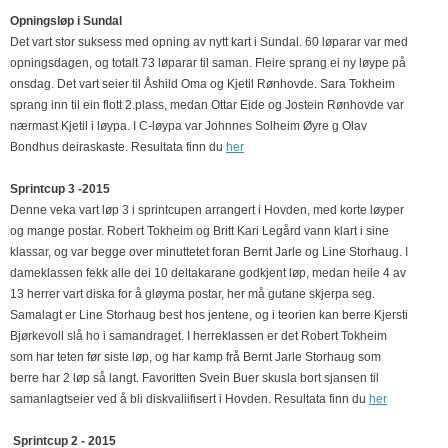
Opningsløp i Sundal
Det vart stor suksess med opning av nytt kart i Sundal. 60 løparar var med
opningsdagen, og totalt 73 løparar til saman. Fleire sprang ei ny løype på
onsdag. Det vart seier til Åshild Oma og Kjetil Rønhovde. Sara Tokheim
sprang inn til ein flott 2.plass, medan Ottar Eide og Jostein Rønhovde var
nærmast Kjetil i løypa. I C-løypa var Johnnes Solheim Øyre g Olav
Bondhus deiraskaste. Resultata finn du
her
Sprintcup 3 -2015
Denne veka vart løp 3 i sprintcupen arrangert i Hovden, med korte løyper
og mange postar. Robert Tokheim og Britt Kari Legård vann klart i sine
klassar, og var begge over minuttetet foran Bernt Jarle og Line Storhaug. I
dameklassen fekk alle dei 10 deltakarane godkjent løp, medan heile 4 av
13 herrer vart diska for å gløyma postar, her må gutane skjerpa seg.
Samalagt er Line Storhaug best hos jentene, og i teorien kan berre Kjersti
Bjørkevoll slå ho i samandraget. I herreklassen er det Robert Tokheim
som har teten før siste løp, og har kamp frå Bernt Jarle Storhaug som
berre har 2 løp så langt. Favoritten Svein Buer skusla bort sjansen til
samanlagtseier ved å bli diskvaliifisert i Hovden. Resultata finn du
her
Sprintcup 2 - 2015