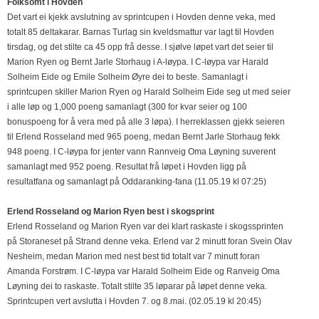
Folksomt i Hovden
Det vart ei kjekk avslutning av sprintcupen i Hovden denne veka, med
totalt 85 deltakarar. Barnas Turlag sin kveldsmattur var lagt til Hovden
tirsdag, og det stilte ca 45 opp frå desse. I sjølve løpet vart det seier til
Marion Ryen og Bernt Jarle Storhaug i A-løypa. I C-løypa var Harald
Solheim Eide og Emile Solheim Øyre dei to beste. Samanlagt i
sprintcupen skiller Marion Ryen og Harald Solheim Eide seg ut med seier
i alle løp og 1,000 poeng samanlagt (300 for kvar seier og 100
bonuspoeng for å vera med på alle 3 løpa). I herreklassen gjekk seieren
til Erlend Rosseland med 965 poeng, medan Bernt Jarle Storhaug fekk
948 poeng. I C-løypa for jenter vann Rannveig Oma Løyning suverent
samanlagt med 952 poeng. Resultat frå løpet i Hovden ligg på
resultatfana og samanlagt på Oddaranking-fana (11.05.19 kl 07:25)
Erlend Rosseland og Marion Ryen best i skogsprint
Erlend Rosseland og Marion Ryen var dei klart raskaste i skogssprinten
på Storaneset på Strand denne veka. Erlend var 2 minutt foran Svein Olav
Nesheim, medan Marion med nest best tid totalt var 7 minutt foran
Amanda Forstrøm. I C-løypa var Harald Solheim Eide og Ranveig Oma
Løyning dei to raskaste. Totalt stilte 35 løparar på løpet denne veka.
Sprintcupen vert avslutta i Hovden 7. og 8.mai. (02.05.19 kl 20:45)