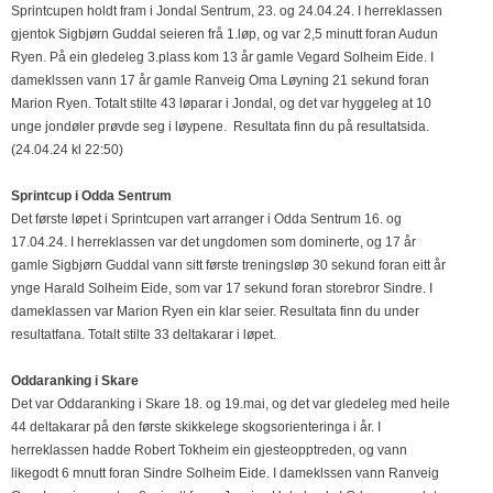
Sprintcupen holdt fram i Jondal Sentrum, 23. og 24.04.24. I herreklassen
gjentok Sigbjørn Guddal seieren frå 1.løp, og var 2,5 minutt foran Audun
Ryen. På ein gledeleg 3.plass kom 13 år gamle Vegard Solheim Eide. I
dameklssen vann 17 år gamle Ranveig Oma Løyning 21 sekund foran
Marion Ryen. Totalt stilte 43 løparar i Jondal, og det var hyggeleg at 10
unge jondøler prøvde seg i løypene. Resultata finn du på resultatsida.
(24.04.24 kl 22:50)
Sprintcup i Odda Sentrum
Det første løpet i Sprintcupen vart arranger i Odda Sentrum 16. og
17.04.24. I herreklassen var det ungdomen som dominerte, og 17 år
gamle Sigbjørn Guddal vann sitt første treningsløp 30 sekund foran eitt år
ynge Harald Solheim Eide, som var 17 sekund foran storebror Sindre. I
dameklassen var Marion Ryen ein klar seier. Resultata finn du under
resultatfana. Totalt stilte 33 deltakarar i løpet.
Oddaranking i Skare
Det var Oddaranking i Skare 18. og 19.mai, og det var gledeleg med heile
44 deltakarar på den første skikkelege skogsorienteringa i år. I
herreklassen hadde Robert Tokheim ein gjesteopptreden, og vann
likegodt 6 mnutt foran Sindre Solheim Eide. I dameklssen vann Ranveig