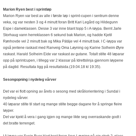
Marion Ryen best i sprintløp
Marion Ryen var best av alle i første løp i sprint-cupen i sentrum denne
veka, og var nesten 3 og 4 minutt foran Britt Kari Legård og Hildegunn
Espe i dameklassen. Desse 3 var inne blant topp 5 i A-løypa. Bernt Jarle
Storhaug vann herreklassen 6 sekund bak Marion, og hadde Kjetil
Rønhovde vel 2 minutt bak og Mika Pätäje vel 4 minutt bak. I C-løypa var
også jentene raskast med Ranveig Oma Løyning og Karine Solheim Øyre
raskast. Harald Solheim Eide var raskast av gutane. Totalt stilte 48 løparar
opp på sprintcupen, i tillegg var 2 klassar på Idrettslinja gjennom løypene
på dagtid. Resultata ligg på resultatsida.(19.04.18 kl 19:35).
Sesongopning i nydeleg vårver
Det var ei flott opning av årets o sesong med skråliorientering i Sundal i
nydeleg vårver.
40 løparar stilte til start og mange stilte begge dagane for å springe fleire
løyper.
Det var kjekt å vera i gang igjen og mange likte seg overraskande godt i
det bratte terrenget.